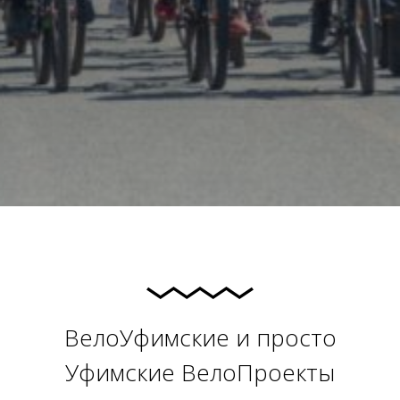
ВелоУфимские и просто
Уфимские ВелоПроекты