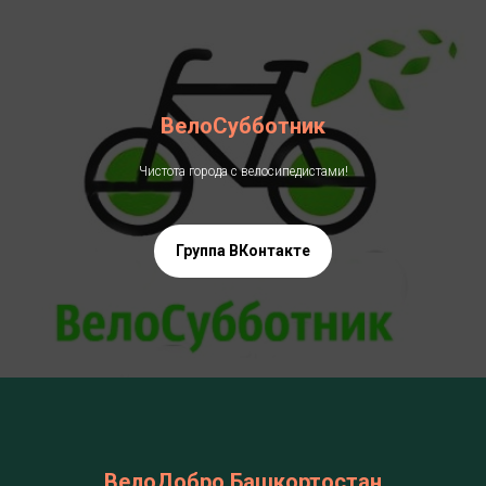
ВелоСубботник
Чистота города с велосипедистами!
Группа ВКонтакте
ВелоДобро Башкортостан